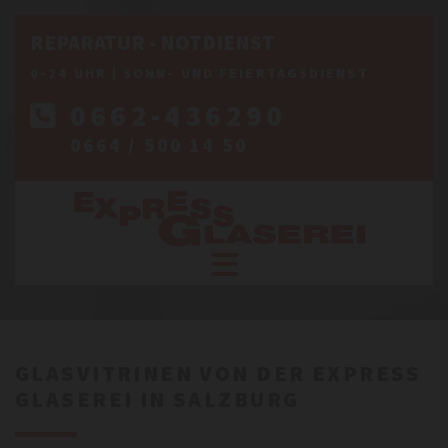
REPARATUR - NOTDIENST
0-24 UHR | SONN- UND FEIERTAGSDIENST
0662-436290

0664 / 500 14 50
GLASVITRINEN VON DER EXPRESS
GLASEREI IN SALZBURG