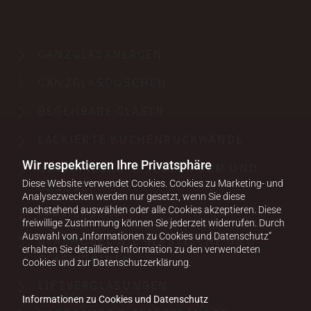
GANZGLASANLAGEN
GANZGLASDUSCHEN
BEGEHBARE GLÄSER
LACKIERTE KÜCHENRÜCKWÄNDE
Wir respektieren Ihre Privatsphäre
GLASSPIEGEL IN JEDER FORM UND
Diese Website verwendet Cookies. Cookies zu Marketing- und
GRÖSSE
Analysezwecken werden nur gesetzt, wenn Sie diese
nachstehend auswählen oder alle Cookies akzeptieren. Diese
ISOLIERGLAS
freiwillige Zustimmung können Sie jederzeit widerrufen. Durch
Auswahl von „Informationen zu Cookies und Datenschutz“
GLASMÖBEL WIE GLASTISCHE UND
erhalten Sie detaillierte Information zu den verwendeten
GLASVITRINEN
Cookies und zur Datenschutzerklärung.
LIFTVERGLASUNGEN
Informationen zu Cookies und Datenschutz