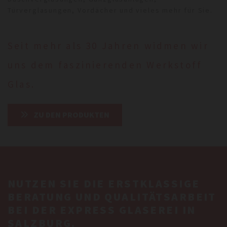
Türverglasungen, Vordächer und vieles mehr für Sie.
Seit mehr als 30 Jahren widmen wir
uns dem faszinierenden Werkstoff
Glas.
ZU DEN PRODUKTEN
NUTZEN SIE DIE ERSTKLASSIGE
BERATUNG UND QUALITÄTSARBEIT
BEI DER EXPRESS GLASEREI IN
SALZBURG.