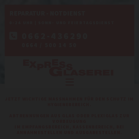
REPARATUR - NOTDIENST
0-24 UHR | SONN- UND FEIERTAGSDIENST
0662-436290

0664 / 500 14 50
JETZT WICHTIGE MASSNAHMEN FÜR DEN SCHUTZ IM H
YGIENEBEREICH.
ABTRENNUNGEN AUS GLAS ODER PLEXIGLAS ZUR
VORBEUGUNG
IM EMPFANGSBEREICH, KASSENBEREICH, BEI
ANNAHMESTELLEN UND AUSGABESTELLEN.