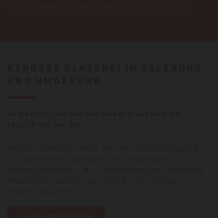
Glaselements unverzüglich für Sie durch.
EXPRESS GLASEREI IN SALZBURG
UND UMGEBUNG
Im Notfall sind wir bei einem Glasbruch 24h
täglich für Sie da!
Weiters bieten wir Ihnen die individuelle Fertigung
von Glasmöbeln, Spiegeln, Verspiegelungen und
Küchenrückwänden. Mit viel Erfahrung und aktuellem
Know-how in Sachen Glas sind wir Ihr richtiger
Ansprechspartner.
ZU DEN PRODUKTEN