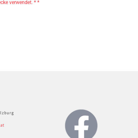
cke verwendet. * *
alzburg
.at