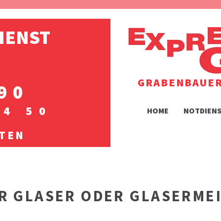
DIENST
GRABENBAUER
90
14 50
HOME
NOTDIEN
ITEN
R GLASER ODER GLASERMEI