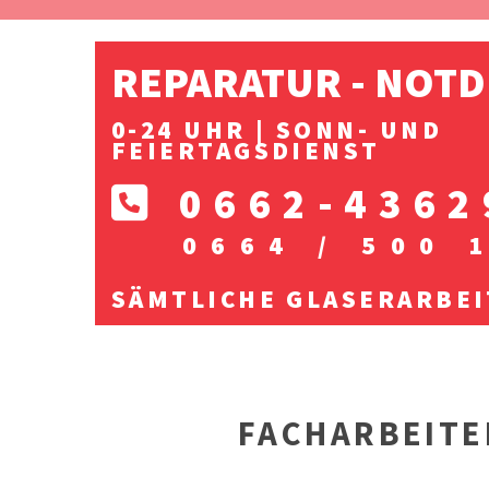
REPARATUR - NOT
0-24 UHR | SONN- UND
FEIERTAGSDIENST
0662-4362

0664 / 500 
SÄMTLICHE GLASERARBE
FACHARBEITE